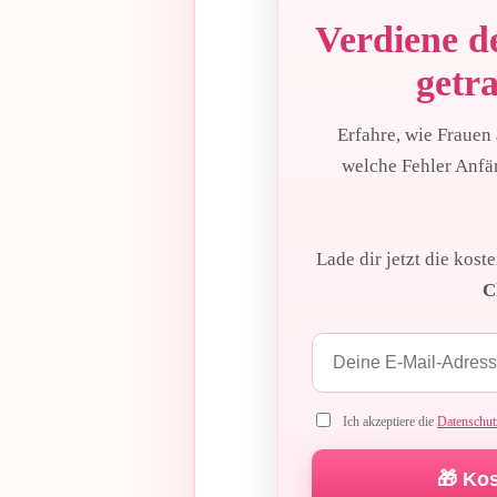
Verdiene de
getr
Erfahre, wie Frauen
welche Fehler Anf
Lade dir jetzt die kost
C
Ich akzeptiere die
Datenschu
🎁 Kos