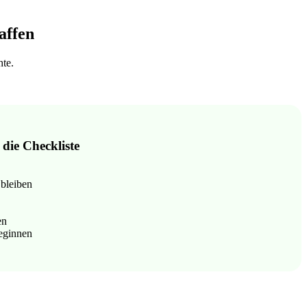
affen
hte.
 die Checkliste
bleiben
en
beginnen